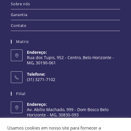
Sobre nós
Garantia
Contato
Matriz
Endereço:
Rua dos Tupis, 952 - Centro, Belo Horizonte -
MG, 30190-061
Telefone:
(31) 3271-7102
Filial
Endereço:
Av. Abílio Machado, 999 - Dom Bosco Belo
Horizonte - MG, 30830-093
Telefone:
Usamos cookies em nosso site para fornecer a