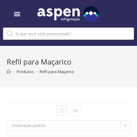
Sobre nós
Refil para Maçarico
>
Produtos
>
Refil para Maçarico
Ordenação padrão