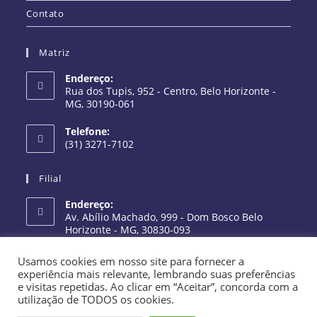
Contato
Matriz
Endereço:
Rua dos Tupis, 952 - Centro, Belo Horizonte -
MG, 30190-061
Telefone:
(31) 3271-7102
Filial
Endereço:
Av. Abílio Machado, 999 - Dom Bosco Belo
Horizonte - MG, 30830-093
Telefone:
Usamos cookies em nosso site para fornecer a
(31) 3586-7020
experiência mais relevante, lembrando suas preferências
e visitas repetidas. Ao clicar em “Aceitar”, concorda com a
utilização de TODOS os cookies.