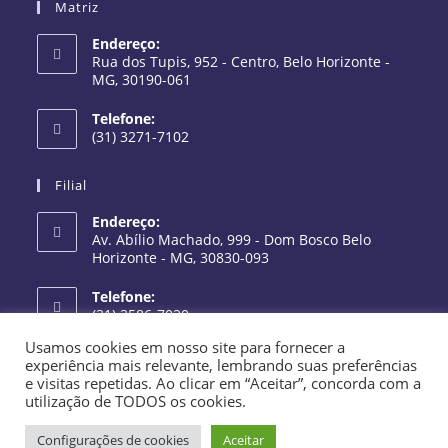
Matriz
Endereço:
Rua dos Tupis, 952 - Centro, Belo Horizonte -
MG, 30190-061
Telefone:
(31) 3271-7102
Filial
Endereço:
Av. Abílio Machado, 999 - Dom Bosco Belo
Horizonte - MG, 30830-093
Telefone:
(31) 3586-7020
Usamos cookies em nosso site para fornecer a
experiência mais relevante, lembrando suas preferências
e visitas repetidas. Ao clicar em “Aceitar”, concorda com a
utilização de TODOS os cookies.
Todos os direitos reservados à Aspen Refrigeração 2026 | Criado por
Douglas Coelho
Configurações de cookies
Aceitar