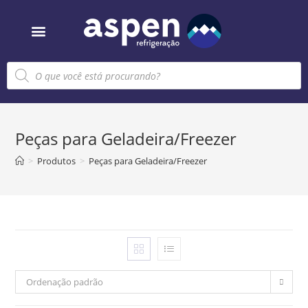
Sobre nós
Peças para Geladeira/Freezer
>
Produtos
>
Peças para Geladeira/Freezer
Ordenação padrão